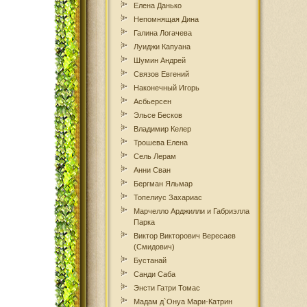
Елена Данько
Непомнящая Дина
Галина Логачева
Луиджи Капуана
Шумин Андрей
Связов Евгений
Наконечный Игорь
Асбьерсен
Эльсе Бесков
Владимир Келер
Трошева Елена
Сель Лерам
Анни Сван
Бергман Яльмар
Топелиус Захариас
Марчелло Арджилли и Габриэлла
Парка
Виктор Викторович Вересаев
(Смидович)
Бустанай
Санди Саба
Энсти Гатри Томаc
Мадам д`Онуа Мари-Катрин