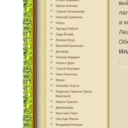
Итало Кальвино
вый
Ирина Агапова
лап
Сергей Овчинников
Николай Грибачев
а к
Чабуа
Эдуард Лабуле
Ле
Лада Йозеф
Лилиан Муур
Обо
Василий Ерошенко
Ил
Деламар
Элинор Фарджон
.
Алонсо Дора
Сергей Мурзаев
Ника Ракитина
Феано
Элизабет Боуэн
Мадонна (Чикконе Луиза
Вероника)
Кирога Орасио
Даувальдер
Кристиан Пино
Эли Бар-Яалом
Владимир Клюшин