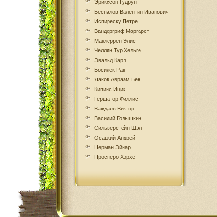
Эрикссон Гудрун
Беспалов Валентин Иванович
Испиреску Петре
Вандергриф Маргарет
Маклеррен Элис
Челлин Тур Хельге
Эвальд Карл
Босилек Ран
Яаков Авраам Бен
Кипинс Ицик
Гершатор Филлис
Важдаев Виктор
Василий Голышкин
Сильверстейн Шэл
Осацкий Андрей
Нерман Эйнар
Просперо Хорхе