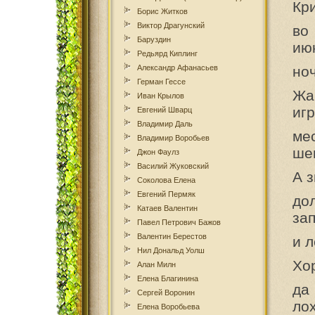
Кр
Борис Житков
Виктор Драгунский
во
Баруздин
июн
Редьярд Киплинг
Александр Афанасьев
ноч
Герман Гессе
Жа
Иван Крылов
иг
Евгений Шварц
Владимир Даль
ме
Владимир Воробьев
ше
Джон Фаулз
Василий Жуковский
А 
Соколова Елена
Евгений Пермяк
до
Катаев Валентин
зап
Павел Петрович Бажов
Валентин Берестов
и 
Нил Дональд Уолш
Хо
Алан Милн
Елена Благинина
да
Сергей Воронин
ло
Елена Воробьева