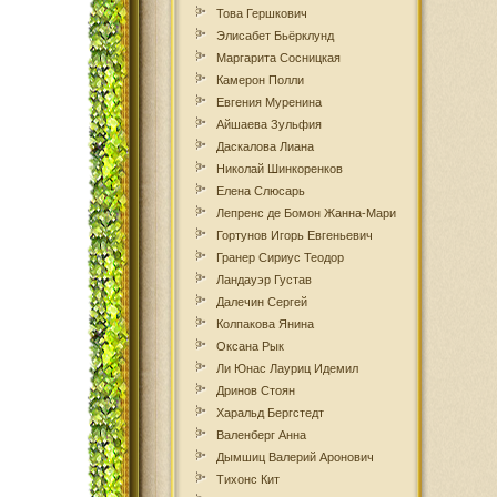
Това Гершкович
Элисабет Бьёрклунд
Маргарита Сосницкая
Камерон Полли
Евгения Муренина
Айшаева Зульфия
Даскалова Лиана
Николай Шинкоренков
Елена Слюсарь
Лепренс де Бомон Жанна-Мари
Гортунов Игорь Евгеньевич
Гранер Сириус Теодор
Ландауэр Густав
Далечин Сергей
Колпакова Янина
Оксана Рык
Ли Юнас Лауриц Идемил
Дринов Стоян
Харальд Бергстедт
Валенберг Анна
Дымшиц Валерий Аронович
Тихонс Кит