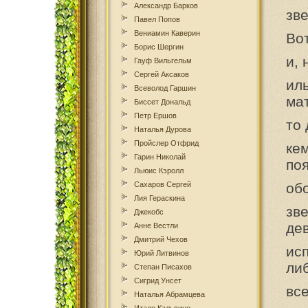
Александр Барков
зв
Павел Попов
Вениамин Каверин
Вот
Борис Шергин
и,
Гауф Вильгельм
Сергей Аксаков
ил
Всеволод Гаршин
ма
Биссет Дональд
Петр Ершов
то
Наталья Дурова
Пройслер Отфрид
ке
Гарин Николай
по
Льюис Кэролл
Сахаров Сергей
об
Лия Гераскина
зв
Джекобс
дев
Анне Вестли
Дмитрий Чехов
ис
Юрий Литвинов
ли
Степан Писахов
Сигрид Унсет
все
Наталья Абрамцева