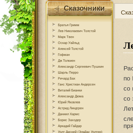
Сказочники
Ска
Братья Гримм
Лев Николаевич Толстой
Марк Твен
Л
Оскар Уайльд
Алексей Толстой
Гофман
Дж Толкиен
Александр Сергеевич Пушкин
Рас
Шарль Перро
по 
Ричард Бах
Ганс Христиан Андерсен
со
Виталий Бианки
Александр Дюма
со
Юрий Яковлев
Ле
Астрид Линдгрен
Даниил Хармс
сл
Борис Заходер
пр
Аркадий Гайдар
Уолт Дисней (Элайас Уолтер)