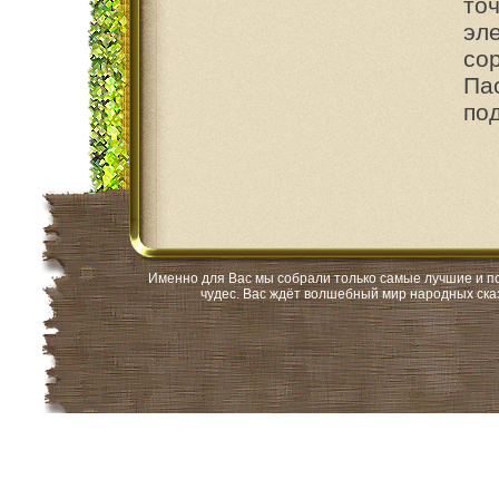
то
эл
со
Па
под
Именно для Вас мы собрали только самые лучшие и поп
чудес. Вас ждёт волшебный мир народных сказ