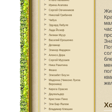
Итало Кальвино
Ирина Агапова
Жи
Сергей Овчинников
Николай Грибачев
Кр
Чабуа
ма
Эдуард Лабуле
ча
Лада Йозеф
пр
Лилиан Муур
Зн
Василий Ерошенко
Деламар
По
Элинор Фарджон
со
Алонсо Дора
бл
Сергей Мурзаев
ме
Ника Ракитина
по
Феано
Элизабет Боуэн
кв
Мадонна (Чикконе Луиза
жел
Вероника)
Кирога Орасио
Даувальдер
Кристиан Пино
Хо
Эли Бар-Яалом
Владимир Клюшин