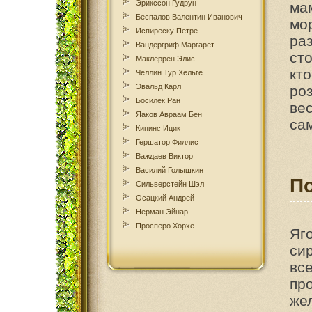
Эрикссон Гудрун
ма
Беспалов Валентин Иванович
мо
Испиреску Петре
ра
Вандергриф Маргарет
сто
Маклеррен Элис
кт
Челлин Тур Хельге
Эвальд Карл
ро
Босилек Ран
ве
Яаков Авраам Бен
са
Кипинс Ицик
Гершатор Филлис
Важдаев Виктор
Василий Голышкин
По
Сильверстейн Шэл
Осацкий Андрей
Нерман Эйнар
Просперо Хорхе
Яг
си
вс
пр
же