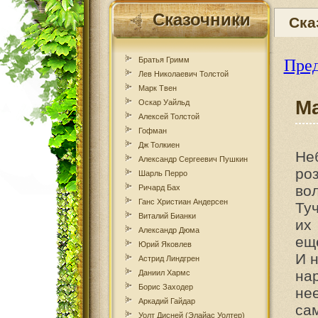
Сказочники
Ска
Братья Гримм
Пред
Лев Николаевич Толстой
Марк Твен
Ма
Оскар Уайльд
Алексей Толстой
Гофман
Дж Толкиен
Не
Александр Сергеевич Пушкин
ро
Шарль Перро
во
Ричард Бах
Ганс Христиан Андерсен
Ту
Виталий Бианки
их
Александр Дюма
ещ
Юрий Яковлев
И н
Астрид Линдгрен
на
Даниил Хармс
Борис Заходер
не
Аркадий Гайдар
сам
Уолт Дисней (Элайас Уолтер)