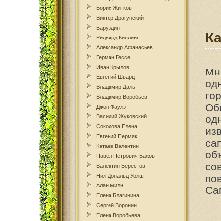
Борис Житков
Виктор Драгунский
Баруздин
К
Редьярд Киплинг
Александр Афанасьев
Герман Гессе
Иван Крылов
Мно
Евгений Шварц
од
Владимир Даль
го
Владимир Воробьев
Об
Джон Фаулз
Василий Жуковский
од
Соколова Елена
из
Евгений Пермяк
са
Катаев Валентин
об
Павел Петрович Бажов
со
Валентин Берестов
Нил Дональд Уолш
по
Алан Милн
Са
Елена Благинина
Сергей Воронин
Елена Воробьева