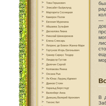
бы
Това Гершкович
Элисабет Бьёрклунд
ра
Маргарита Сосницкая
ко
Камерон Полли
— 
Евгения Муренина
до
Айшаева Зульфия
пр
Даскалова Лиана
Николай Шинкоренков
мо
Елена Слюсарь
ли
Лепренс де Бомон Жанна-Мари
ст
Гортунов Игорь Евгеньевич
ещ
Гранер Сириус Теодор
мор
Ландауэр Густав
Далечин Сергей
Колпакова Янина
Оксана Рык
Ли Юнас Лауриц Идемил
В
Дринов Стоян
Харальд Бергстедт
Валенберг Анна
В 
Дымшиц Валерий Аронович
За
Тихонс Кит