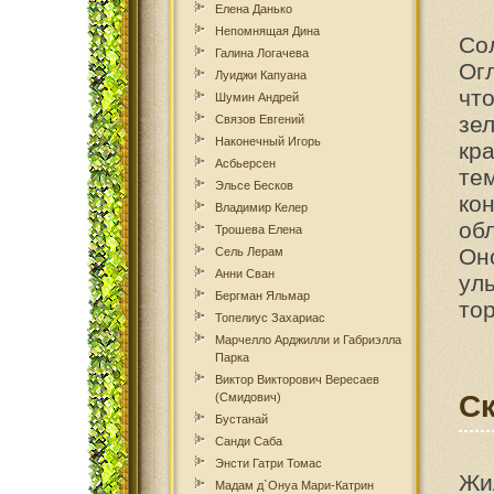
Елена Данько
Непомнящая Дина
Со
Галина Логачева
Огл
Луиджи Капуана
чт
Шумин Андрей
зе
Связов Евгений
Наконечный Игорь
кр
Асбьерсен
те
Эльсе Бесков
ко
Владимир Келер
об
Трошева Елена
Он
Сель Лерам
Анни Сван
ул
Бергман Яльмар
тор
Топелиус Захариас
Марчелло Арджилли и Габриэлла
Парка
Виктор Викторович Вересаев
Ск
(Смидович)
Бустанай
Санди Саба
Энсти Гатри Томаc
Жи
Мадам д`Онуа Мари-Катрин