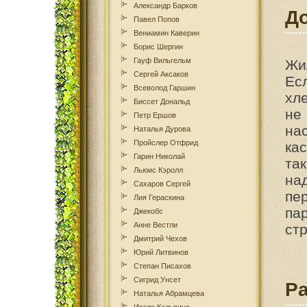
Александр Барков
Д
Павел Попов
Вениамин Каверин
Борис Шергин
Гауф Вильгельм
Жи
Сергей Аксаков
Ес
Всеволод Гаршин
хл
Биссет Дональд
не
Петр Ершов
на
Наталья Дурова
Пройслер Отфрид
ка
Гарин Николай
та
Льюис Кэролл
на
Сахаров Сергей
пе
Лия Гераскина
па
Джекобс
Анне Вестли
ст
Дмитрий Чехов
Юрий Литвинов
Степан Писахов
Сигрид Унсет
Р
Наталья Абрамцева