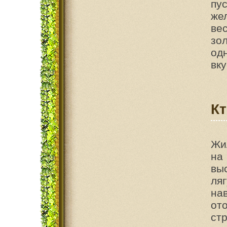
пу
же
ве
зо
од
вку
Кт
Жи
на
вы
ля
на
от
ст