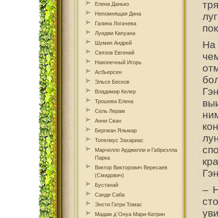
тр
Елена Данько
Непомнящая Дина
лу
Галина Логачева
пок
Луиджи Капуана
На
Шумин Андрей
Связов Евгений
че
Наконечный Игорь
от
Асбьерсен
бо
Эльсе Бесков
Гэ
Владимир Келер
вы
Трошева Елена
Сель Лерам
ним
Анни Сван
ко
Бергман Яльмар
лу
Топелиус Захариас
сп
Марчелло Арджилли и Габриэлла
Парка
кр
Виктор Викторович Вересаев
Гэ
(Смидович)
Бустанай
– 
Санди Саба
ст
Энсти Гатри Томаc
ув
Мадам д`Онуа Мари-Катрин