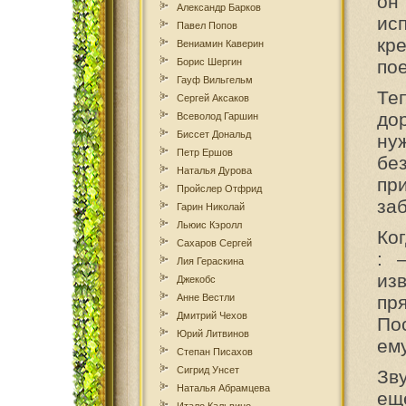
он
Александр Барков
ис
Павел Попов
кр
Вениамин Каверин
Борис Шергин
пое
Гауф Вильгельм
Те
Сергей Аксаков
до
Всеволод Гаршин
Биссет Дональд
ну
Петр Ершов
бе
Наталья Дурова
пр
Пройслер Отфрид
заб
Гарин Николай
Льюис Кэролл
Ког
Сахаров Сергей
: 
Лия Гераскина
из
Джекобс
Анне Вестли
пр
Дмитрий Чехов
По
Юрий Литвинов
ему
Степан Писахов
Сигрид Унсет
Зв
Наталья Абрамцева
ещ