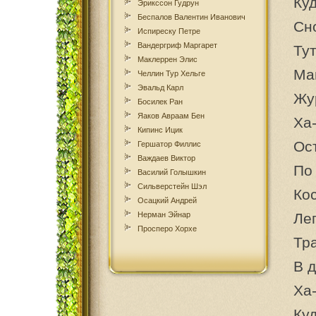
Куд
Эрикссон Гудрун
Беспалов Валентин Иванович
Сн
Испиреску Петре
Вандергриф Маргарет
Ту
Маклеррен Элис
Ма
Челлин Тур Хельге
Эвальд Карл
Жу
Босилек Ран
Яаков Авраам Бен
Ха-
Кипинс Ицик
Ос
Гершатор Филлис
Важдаев Виктор
По
Василий Голышкин
Сильверстейн Шэл
Кос
Осацкий Андрей
Нерман Эйнар
Ле
Просперо Хорхе
Тра
В д
Ха-
Куд