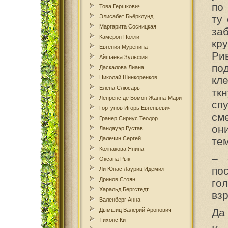
по
Това Гершкович
Элисабет Бьёрклунд
ту
Маргарита Сосницкая
за
Камерон Полли
кр
Евгения Муренина
Ри
Айшаева Зульфия
по
Даскалова Лиана
Николай Шинкоренков
кл
Елена Слюсарь
тк
Лепренс де Бомон Жанна-Мари
сп
Гортунов Игорь Евгеньевич
см
Гранер Сириус Теодор
они
Ландауэр Густав
Далечин Сергей
тем
Колпакова Янина
– 
Оксана Рык
по
Ли Юнас Лауриц Идемил
Дринов Стоян
го
Харальд Бергстедт
взр
Валенберг Анна
Дымшиц Валерий Аронович
Да 
Тихонс Кит