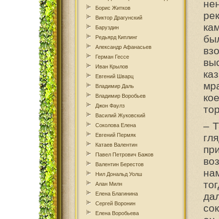
не
Борис Житков
ре
Виктор Драгунский
ка
Баруздин
бы
Редьярд Киплинг
Александр Афанасьев
вз
Герман Гессе
вы
Иван Крылов
ка
Евгений Шварц
мр
Владимир Даль
ко
Владимир Воробьев
Джон Фаулз
то
Василий Жуковский
– 
Соколова Елена
Евгений Пермяк
гл
Катаев Валентин
пр
Павел Петрович Бажов
во
Валентин Берестов
на
Нил Дональд Уолш
то
Алан Милн
Елена Благинина
да
Сергей Воронин
сок
Елена Воробьева