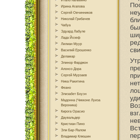
Итало Кальвино
По
Ирина Агапова
не
Сергей Овчинников
бл
Николай Грибачев
Чабуа
бы
Эдуард Лабуле
ши
Лада Йозеф
ре
Лилиан Муур
св
Василий Ерошенко
Деламар
Ут
Элинор Фарджон
пр
Алонсо Дора
пр
Сергей Мурзаев
Ника Ракитина
не
Феано
ло
Элизабет Боуэн
уд
Мадонна (Чикконе Луиза
Во
Вероника)
Кирога Орасио
вз
Даувальдер
не
Кристиан Пино
Вс
Эли Бар-Яалом
пе
Владимир Клюшин