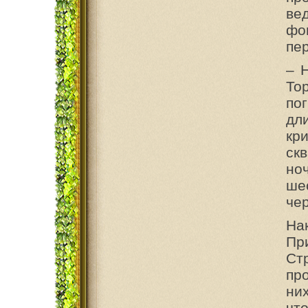
ве
фо
пе
– 
То
по
дл
кри
ск
но
ше
че
На
Пр
Ст
пр
ни
чт