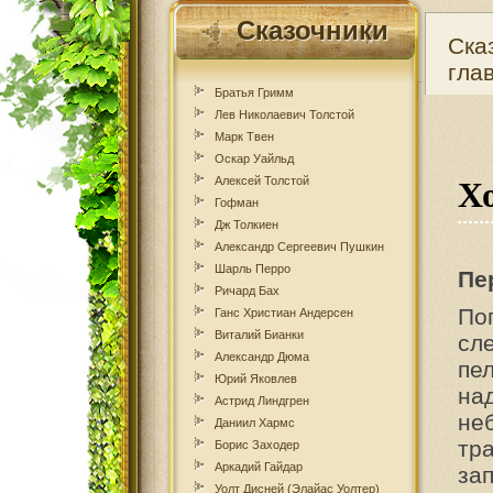
Сказочники
Ска
гла
Братья Гримм
Лев Николаевич Толстой
Марк Твен
Оскар Уайльд
Алексей Толстой
Хо
Гофман
Дж Толкиен
Александр Сергеевич Пушкин
Шарль Перро
Пе
Ричард Бах
По
Ганс Христиан Андерсен
Виталий Бианки
сл
Александр Дюма
пе
Юрий Яковлев
на
Астрид Линдгрен
не
Даниил Хармс
тр
Борис Заходер
Аркадий Гайдар
за
Уолт Дисней (Элайас Уолтер)