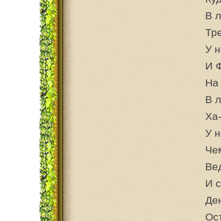
В л
Тре
У 
И 
На
В л
Ха-
У н
Чем
Ве
И с
Ден
Ост