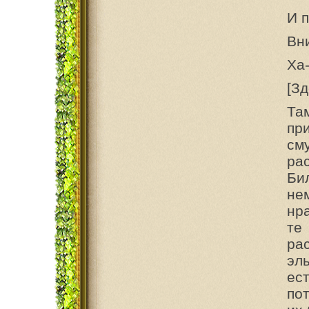
И 
Вн
Ха-
[Зд
Та
пр
см
ра
Би
не
нр
те
ра
эл
ес
по