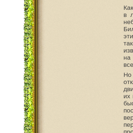
Ка
в 
не
Би
эти
та
из
на
все
Но
от
дв
их
быс
по
ве
пе
пр