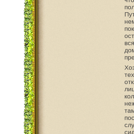
по
Пу
не
по
ос
вс
до
пр
Хо
те
от
лиц
ко
не
та
по
сл
сид