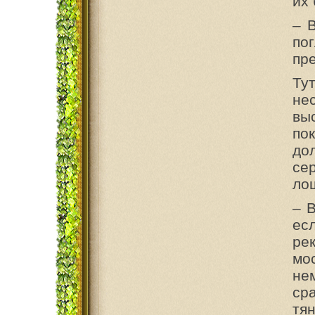
их
– В
по
пре
Ту
не
вы
по
до
се
ло
– 
ес
ре
мо
не
ср
тя